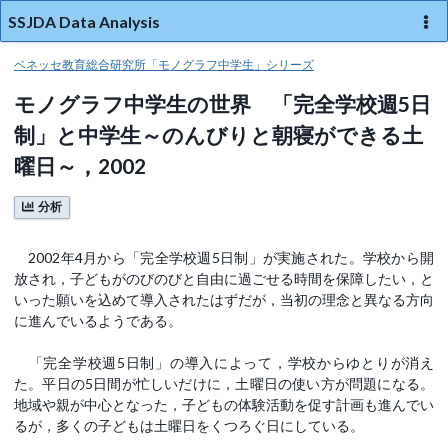
SSJDA Data Analysis
ベネッセ教育総合研究所「モノグラフ中学生」シリーズ
モノグラフ中学生の世界 「完全学校週5日
制」と中学生～のんびりと朝寝ができる土
曜日～，2002
分析
2002年4月から「完全学校週5日制」が実施された。学校から開
放され，子どもがのびのびと自由に過ごせる時間を保障したい，と
いった願いを込めて導入されたはずだが，当初の理念と異なる方向
に進んでいるようである。
「完全学校週5日制」の導入によって，学校からゆとりが消え
た。平日の5日間が忙しいだけに，土曜日の使い方が問題になる。
地域や親が中心となった，子どもの体験活動を促す計画も進んでい
るが，多くの子どもは土曜日をくつろぐ日にしている。