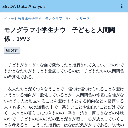
SSJDA Data Analysis
ベネッセ教育総合研究所「モノグラフ小学生」シリーズ
モノグラフ小学生ナウ 子どもと人間関
係，1993
分析
子どもがさまざまな面で変わったと指摘されて久しい。その中で
もおとなたちがもっとも憂慮しているのは，子どもたちの人間関係
の希薄化である。
友人たちと深くつき合うことで，傷つけ傷つけられることを避け
ようとする傾向が一般化しているとか，人間関係の修復に自信がな
いので，人と対立することを避けようとする傾向などを指摘する
人々も多い。成長過程の中で，楽しいことや面白いことだけでな
く，人々との暮らしにつきものの，辛さ，汚さ，悔しさなどの体験
の中で，子どもの心のひだの数と深さが増し，心が成長していくこ
とを考えると，こうした指摘は，はなはだ気がかりである。現代の